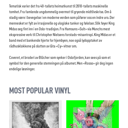
Tematisk varier det fra 40-tallets heimatkunst til 2010-tallets maskinelle
tomhet. Fra famlende ungdommelig overmot til gryende midtlivskrise. Om å
stadig være i bevegelse i en moderne verden som påfører oss en indre uro. Der
mennesket er fylt av irrasjonelle og ulogiske tanker og følelser. Slik føyer King
Midas seg fint inn i en Oslo-tradisjon. Fra Hamsuns «Sult» via Munchs mest
ekspressive verk til Christopher Nielsens forstads-misantropi. King Midas er et
band med et bankende hjerte for hjembyen, noe også lydopptaket av
rådhusklokkene på slutten av låta «Cy» vitner om.
Coveret, et broderi av Blücher som synker i Oslofjorden, kan sees på som et
symbol for den generelle stemningen på albumet. Men «Rosso» gir deg ingen
endelige løsninger.
MOST POPULAR VINYL