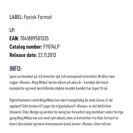
LABEL:
Fysisk Format
LP:
EAN:
7041889501335
Catalog number:
FY074LP
Release date:
22.11.2013
INFO:
Lyset av. Headset på. 43 minutter lyd, full emosjonell intensitet. Ni låter som
utgjør «Rosso», King Midas' første album på seks år - kanskje det mest
komplette og mest iørefallende stykke musikk bandet har laget til nå.
Rykteflommen rundt King Midas har vært mangfoldig de siste årene. Er de
oppløst? Gått konkurs? Lager de trippelalbum? «Rosso» er det definitive
tilsvaret. Oslo, Norge og verden for øvrig har forandret seg merkbart siden forrige
gang King Midas var ute med nytt album, men at kvintetten fra Oslo fortsatt er
blant våre beste og mest interessante band, levner «Rosso» liten tvil om.