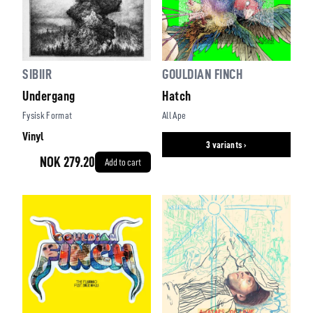
SIBIIR
GOULDIAN FINCH
Undergang
Hatch
Fysisk Format
All Ape
Vinyl
3 variants ›
NOK 279.20
Add to cart