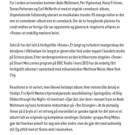
For i enden av tunnelen kommer Ando Woltmann, Per Vigmostad, Hansi Fritzner,
Tomas Pettersen og Earl McNorth ut med et utypisk comeback-album,
tilsynelatende fullstendig uberørt av musikalske trender. På mange måter er det
mer et comedown-album enn et comeback. Der de to foregående platene fra
rundt midten av forrige tiår var oppstemte og glamrock-inspirerte affærer, er
«Rosso» et atskillig mørkere beist.
Seks år har det tatt å ferdigstille «Rosso». Et langt og turbulent svangerskap der
detaljene i tilblivelsen for lengst er glemt eller feid under teppet i bandets studio
på Schous plass. Etter verdenspremieren av den kritikerroste singelen «Snow»
på Stuart Macconies program på BBC Radio i mars 2013 har de endelig fått
ferdigstilt albumet i samarbeid med miksetekniker Matthew Weiss i New York
City.
Resultatet er et variert, men likevel helstøpt album. Hver minste lille detalj er
finslipt. Fra Kjetil Møsters hjerteskjærende saxutblåsning i åpningslåta «A Ship
Glides through the Night» til mantraet «Gjør det, sier dem» messet fram av Ando
Woltmann og hans fordrukne midnattskor på «The Strangler». At de plutselig
finner på å bryte ut i et refreng på morsmålet er ganske typisk for det som er et
album fullt av originale og komplekse vendinger. Outsider-gruppa King Midas
gjør det hverken enkelt for seg selv eller andre, men de gjør det med sedvanlig
stil. Og alltid med et fårete smil i munnviken.