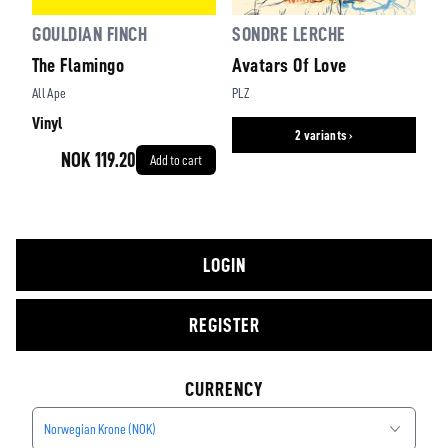
GOULDIAN FINCH
SONDRE LERCHE
The Flamingo
Avatars Of Love
All Ape
PLZ
Vinyl
2 variants ›
NOK 119.20
Add to cart
LOGIN
REGISTER
CURRENCY
Norwegian Krone (NOK)