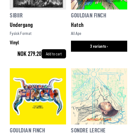
SIBIIR
GOULDIAN FINCH
Undergang
Hatch
Fysisk Format
All Ape
Vinyl
3 variants ›
NOK 279.20
Add to cart
GOULDIAN FINCH
SONDRE LERCHE