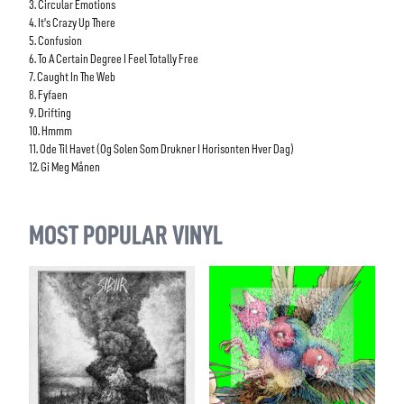
3. Circular Emotions
4. It’s Crazy Up There
5. Confusion
6. To A Certain Degree I Feel Totally Free
7. Caught In The Web
8. Fyfaen
9. Drifting
10. Hmmm
11. Ode Til Havet (Og Solen Som Drukner I Horisonten Hver Dag)
12. Gi Meg Månen
MOST POPULAR VINYL