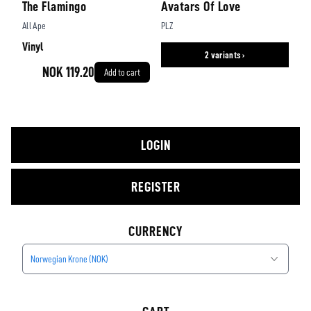
The Flamingo
Avatars Of Love
All Ape
PLZ
Vinyl
2 variants ›
NOK 119.20
Add to cart
LOGIN
REGISTER
CURRENCY
Norwegian Krone (NOK)