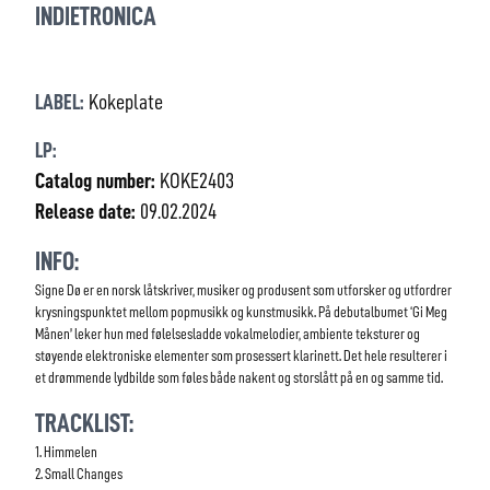
INDIETRONICA
LABEL:
Kokeplate
LP:
Catalog number:
KOKE2403
Release date:
09.02.2024
INFO:
Signe Dø er en norsk låtskriver, musiker og produsent som utforsker og utfordrer
krysningspunktet mellom popmusikk og kunstmusikk. På debutalbumet ‘Gi Meg
Månen’ leker hun med følelsesladde vokalmelodier, ambiente teksturer og
støyende elektroniske elementer som prosessert klarinett. Det hele resulterer i
et drømmende lydbilde som føles både nakent og storslått på en og samme tid.
TRACKLIST:
1. Himmelen
2. Small Changes