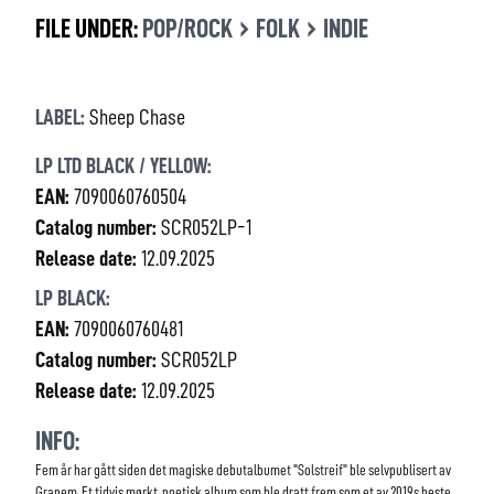
›
›
FILE UNDER:
POP/ROCK
FOLK
INDIE
LABEL:
Sheep Chase
LP LTD BLACK / YELLOW:
EAN:
7090060760504
Catalog number:
SCR052LP-1
Release date:
12.09.2025
LP BLACK:
EAN:
7090060760481
Catalog number:
SCR052LP
Release date:
12.09.2025
INFO:
Fem år har gått siden det magiske debutalbumet "Solstreif" ble selvpublisert av
Granem. Et tidvis mørkt, poetisk album som ble dratt frem som et av 2019s beste