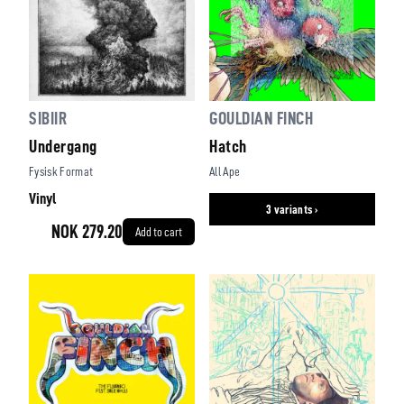
SIBIIR
GOULDIAN FINCH
Undergang
Hatch
Fysisk Format
All Ape
Vinyl
3 variants ›
NOK 279.20
Add to cart