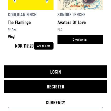
GOULDIAN FINCH
SONDRE LERCHE
The Flamingo
Avatars Of Love
All Ape
PLZ
Vinyl
2 variants ›
NOK 119.20
Add to cart
LOGIN
REGISTER
CURRENCY