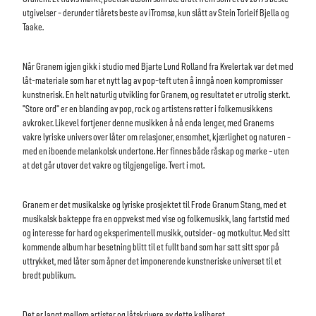
utgivelser - derunder tiårets beste av iTromsø, kun slått av Stein Torleif Bjella og
Taake.
Når Granem igjen gikk i studio med Bjarte Lund Rolland fra Kvelertak var det med
låt-materiale som har et nytt lag av pop-teft uten å inngå noen kompromisser
kunstnerisk. En helt naturlig utvikling for Granem, og resultatet er utrolig sterkt.
"Store ord" er en blanding av pop, rock og artistens røtter i folkemusikkens
avkroker. Likevel fortjener denne musikken å nå enda lenger, med Granems
vakre lyriske univers over låter om relasjoner, ensomhet, kjærlighet og naturen -
med en iboende melankolsk undertone. Her finnes både råskap og mørke - uten
at det går utover det vakre og tilgjengelige. Tvert i mot.
Granem er det musikalske og lyriske prosjektet til Frode Granum Stang, med et
musikalsk bakteppe fra en oppvekst med vise og folkemusikk, lang fartstid med
og interesse for hard og eksperimentell musikk, outsider- og motkultur. Med sitt
kommende album har besetning blitt til et fullt band som har satt sitt spor på
uttrykket, med låter som åpner det imponerende kunstneriske universet til et
bredt publikum.
Det er langt mellom artister og låtskrivere av dette kaliberet.