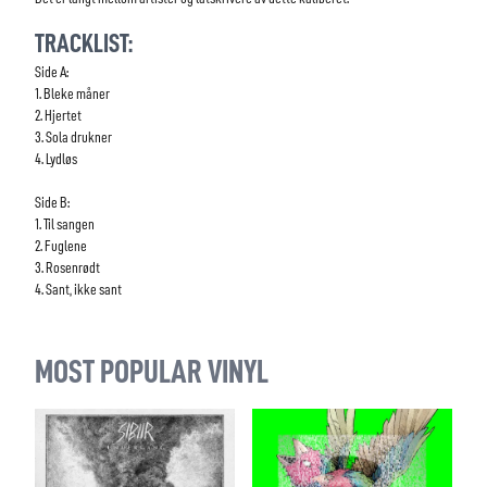
TRACKLIST:
Side A:
1. Bleke måner
2. Hjertet
3. Sola drukner
4. Lydløs
Side B:
1. Til sangen
2. Fuglene
3. Rosenrødt
4. Sant, ikke sant
MOST POPULAR VINYL