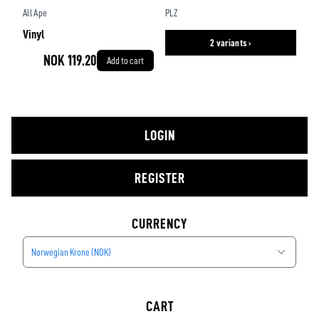
All Ape
PLZ
Vinyl
2 variants ›
NOK 119.20
Add to cart
LOGIN
REGISTER
CURRENCY
Norwegian Krone (NOK)
CART