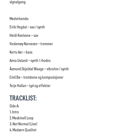
signalgang.
Medvirkende:
Eirik Hegdal – sax / synth
Heidi Kvelvane – sax
Veslemøy Narvesen – trommer
Kertu Aer – bass
Anna Ueland – synth / rhodes
Åsmund Skjeldal Waage – vibrafon / synth
Emil Bø – trombone og komposisjoner
Terje Hallan – Lyd og effekter
TRACKLIST:
Side A:
1. Intro
2. Maskinell Loop
3. Not Normal (Live)
4. Modærn Qualitet