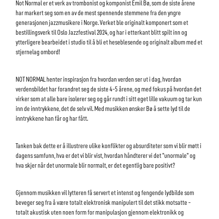
Not Normal er et verk av trombonist og komponist Emil Bø, som de siste årene
har markert seg som en av de mest spennende stemmene fra den yngre
generasjonen jazzmusikere i Norge. Verket ble originalt komponert som et
bestillingsverk til Oslo Jazzfestival 2024, og har i etterkant blitt spilt inn og
ytterligere bearbeidet i studio til å bli et heseblesende og originalt album med et
stjernelag ombord!
NOT NORMAL henter inspirasjon fra hvordan verden ser ut i dag, hvordan
verdensbildet har forandret seg de siste 4-5 årene, og med fokus på hvordan det
virker som at alle bare isolerer seg og går rundt i sitt eget lille vakuum og tar kun
inn de inntrykkene, det de selv vil. Med musikken ønsker Bø å sette lyd til de
inntrykkene han får og har fått.
Tanken bak dette er å illustrere ulike konflikter og absurditeter som vi blir møtt i
dagens samfunn, hva er det vi blir vist, hvordan håndterer vi det "unormale" og
hva skjer når det unormale blir normalt, er det egentlig bare positivt?
Gjennom musikken vil lytteren få servert et intenst og fengende lydbilde som
beveger seg fra å være totalt elektronisk manipulert til det stikk motsatte -
totalt akustisk uten noen form for manipulasjon gjennom elektronikk og