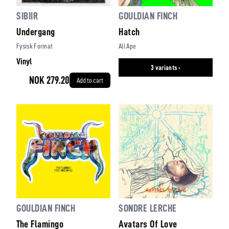
SIBIIR
GOULDIAN FINCH
Undergang
Hatch
Fysisk Format
All Ape
Vinyl
3 variants ›
NOK 279.20
Add to cart
GOULDIAN FINCH
SONDRE LERCHE
The Flamingo
Avatars Of Love