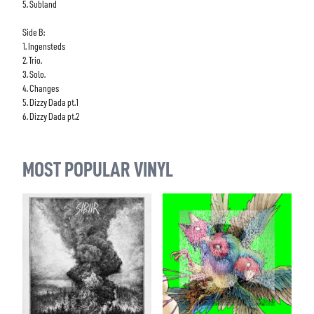
5. Subland
Side B:
1. Ingensteds
2. Trio.
3. Solo.
4. Changes
5. Dizzy Dada pt.1
6. Dizzy Dada pt.2
MOST POPULAR VINYL